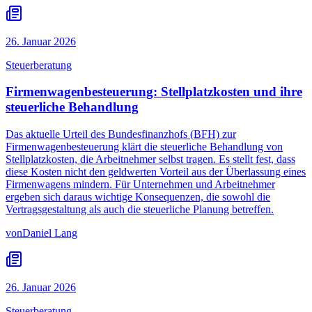
26. Januar 2026
Steuerberatung
Firmenwagenbesteuerung: Stellplatzkosten und ihre
steuerliche Behandlung
Das aktuelle Urteil des Bundesfinanzhofs (BFH) zur
Firmenwagenbesteuerung klärt die steuerliche Behandlung von
Stellplatzkosten, die Arbeitnehmer selbst tragen. Es stellt fest, dass
diese Kosten nicht den geldwerten Vorteil aus der Überlassung eines
Firmenwagens mindern. Für Unternehmen und Arbeitnehmer
ergeben sich daraus wichtige Konsequenzen, die sowohl die
Vertragsgestaltung als auch die steuerliche Planung betreffen.
von
Daniel Lang
26. Januar 2026
Steuerberatung