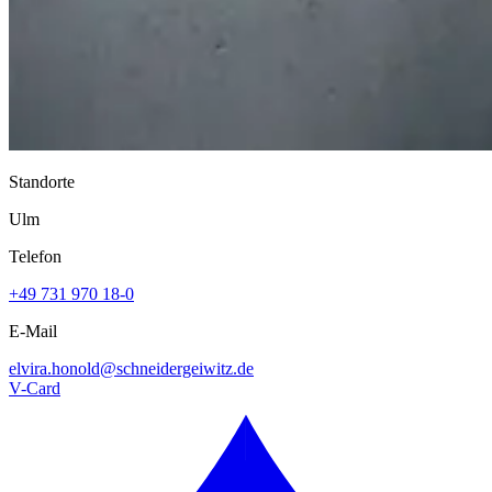
Standorte
Ulm
Telefon
+49 731 970 18-0
E-Mail
elvira.honold@
schneidergeiwitz.de
V-Card