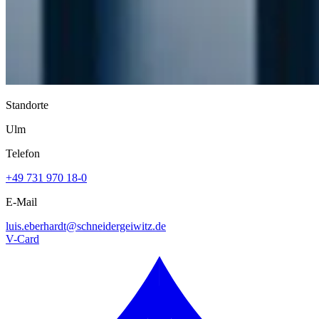
Standorte
Ulm
Telefon
+49 731 970 18-0
E-Mail
luis.eberhardt@
schneidergeiwitz.de
V-Card