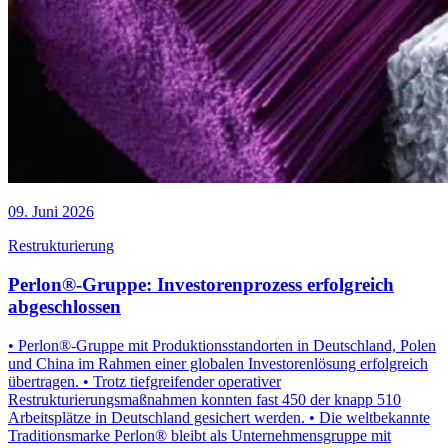
09. Juni 2026
Restrukturierung
Perlon®-Gruppe: Investorenprozess erfolgreich
abgeschlossen
• Perlon®-Gruppe mit Produktionsstandorten in Deutschland, Polen
und China im Rahmen einer globalen Investorenlösung erfolgreich
übertragen. • Trotz tiefgreifender operativer
Restrukturierungsmaßnahmen konnten fast 450 der knapp 510
Arbeitsplätze in Deutschland gesichert werden. • Die weltbekannte
Traditionsmarke Perlon® bleibt als Unternehmensgruppe mit