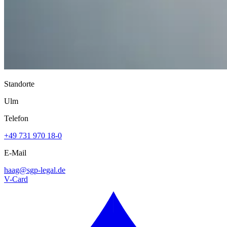
Standorte
Ulm
Telefon
+49 731 970 18-0
E-Mail
haag@
sgp-legal.de
V-Card