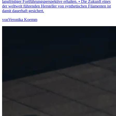
langfristiger Fortführungsperspektive erhalten. • Die Zukunft eines
der weltweit führenden Hersteller von synthetischen Filamenten ist
damit dauerhaft gesichert.
von
Veronika Koemm