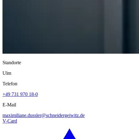
Standorte
Ulm
Telefon
+49 731 970 18-0
E-Mail
maximiliane.dussler@
schneidergeiwitz.de
V-Card