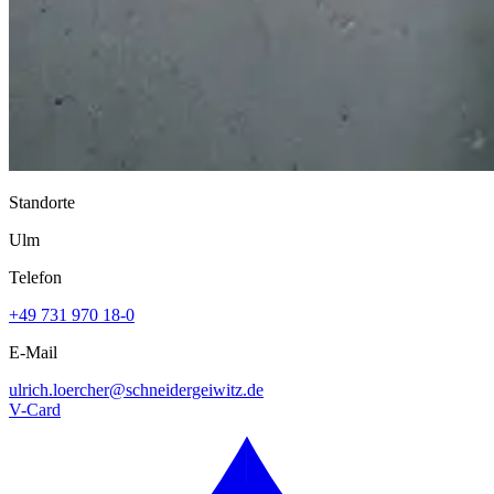
Standorte
Ulm
Telefon
+49 731 970 18-0
E-Mail
ulrich.loercher@
schneidergeiwitz.de
V-Card