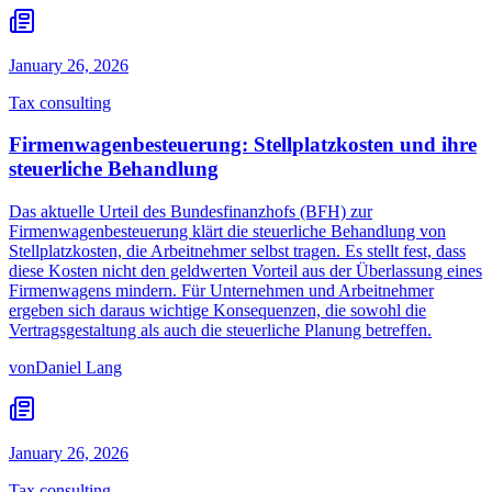
January 26, 2026
Tax consulting
Firmenwagenbesteuerung: Stellplatzkosten und ihre
steuerliche Behandlung
Das aktuelle Urteil des Bundesfinanzhofs (BFH) zur
Firmenwagenbesteuerung klärt die steuerliche Behandlung von
Stellplatzkosten, die Arbeitnehmer selbst tragen. Es stellt fest, dass
diese Kosten nicht den geldwerten Vorteil aus der Überlassung eines
Firmenwagens mindern. Für Unternehmen und Arbeitnehmer
ergeben sich daraus wichtige Konsequenzen, die sowohl die
Vertragsgestaltung als auch die steuerliche Planung betreffen.
von
Daniel Lang
January 26, 2026
Tax consulting