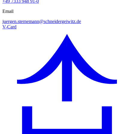
+49 7333 948 91-0
Email
juergen.sternemann@
schneidergeiwitz.de
V-Card