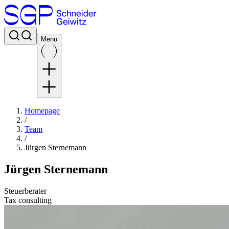
Menu
Homepage
/
Team
/
Jürgen Sternemann
Jürgen Sternemann
Steuerberater
Tax consulting