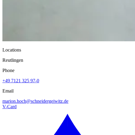
Locations
Reutlingen
Phone
+49 7121 325 97-0
Email
marion.hoch@
schneidergeiwitz.de
V-Card