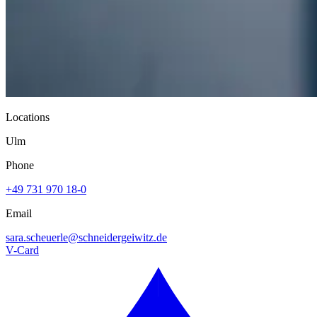
Locations
Ulm
Phone
+49 731 970 18-0
Email
sara.scheuerle@
schneidergeiwitz.de
V-Card