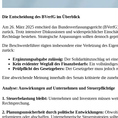
Die Entscheidung des BVerfG im Überblick
Am 26. März 2025 entschied das Bundesverfassungsgericht (BVerfG) ü
zurück. Trotz intensiver Diskussionen und widersprüchlicher Einschät
Rechtslage bestehen. Strategische Anpassungen sollten dennoch gepr
Die Beschwerdeführer rügten insbesondere eine Verletzung des Eigen
zurück:
Ergänzungsabgabe zulässig:
Der Solidaritätszuschlag sei ei
Kein evidenter Wegfall des Finanzbedarfs:
Ein vollständiges
Prüfpflicht des Gesetzgebers:
Der Gesetzgeber muss jedoch reg
Eine abweichende Meinung innerhalb des Senats kritisierte die zuneh
Analyse: Auswirkungen auf Unternehmen und Steuerpflichtige
1. Steuerbelastung bleibt:
Unternehmen und Investoren müssen weiterh
Rechtsprechung.
2. Planungsunsicherheit durch politische Entwicklungen:
Obwohl d
reformieren oder abschaffen. Unternehmerische Steuerstrategien sollte