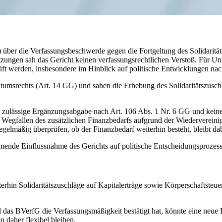
ber die Verfassungsbeschwerde gegen die Fortgeltung des Solidarität
zungen sah das Gericht keinen verfassungsrechtlichen Verstoß. Für Unt
üft werden, insbesondere im Hinblick auf politische Entwicklungen n
tumsrechts (Art. 14 GG) und sahen die Erhebung des Solidaritätszusch
ne zulässige Ergänzungsabgabe nach Art. 106 Abs. 1 Nr. 6 GG und kei
 Wegfallen des zusätzlichen Finanzbedarfs aufgrund der Wiedervereinigun
elmäßig überprüfen, ob der Finanzbedarf weiterhin besteht, bleibt da
mende Einflussnahme des Gerichts auf politische Entscheidungsprozesse
in Solidaritätszuschläge auf Kapitalerträge sowie Körperschaftsteuern
as BVerfG die Verfassungsmäßigkeit bestätigt hat, könnte eine neue B
n daher flexibel bleiben.