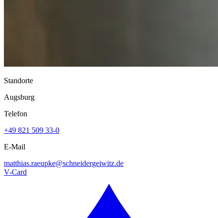
Standorte
Augsburg
Telefon
+49 821 509 33-0
E-Mail
matthias.raeupke@
schneidergeiwitz.de
V-Card