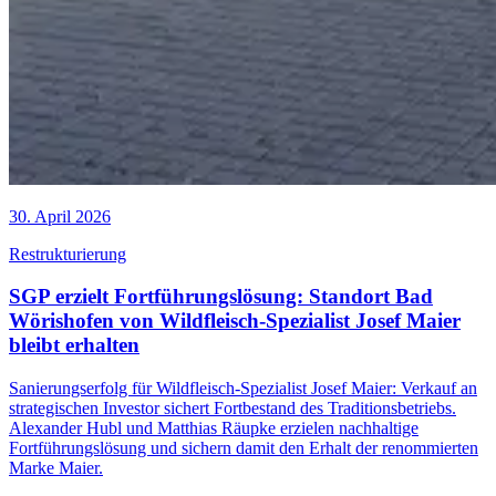
30. April 2026
Restrukturierung
SGP erzielt Fortführungslösung: Standort Bad
Wörishofen von Wildfleisch-Spezialist Josef Maier
bleibt erhalten
Sanierungserfolg für Wildfleisch-Spezialist Josef Maier: Verkauf an
strategischen Investor sichert Fortbestand des Traditionsbetriebs.
Alexander Hubl und Matthias Räupke erzielen nachhaltige
Fortführungslösung und sichern damit den Erhalt der renommierten
Marke Maier.