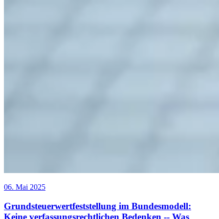
06. Mai 2025
Grundsteuerwertfeststellung im Bundesmodell:
Keine verfassungsrechtlichen Bedenken -- Was